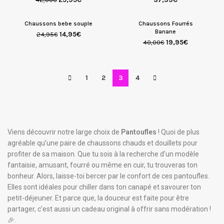
Chaussons bebe souple
Chaussons Fourrés
Banane
14,95
€
24,95
€
19,95
€
40,00
€
1
2
3
4
Viens découvrir notre large choix de
Pantoufles
! Quoi de plus
agréable qu’une paire de chaussons chauds et douillets pour
profiter de sa maison. Que tu sois à la recherche d’un modèle
fantaisie, amusant, fourré ou même en cuir, tu trouveras ton
bonheur. Alors, laisse-toi bercer par le confort de ces pantoufles.
Elles sont idéales pour chiller dans ton canapé et savourer ton
petit-déjeuner. Et parce que, la douceur est faite pour être
partager, c’est aussi un cadeau original à offrir sans modération !
🎉.