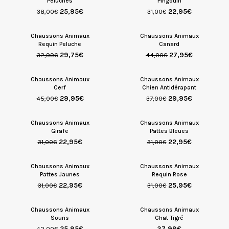
Peluches
Pingouin
25,95
€
22,95
€
38,00
€
31,00
€
Chaussons Animaux
Chaussons Animaux
Requin Peluche
Canard
29,75
€
27,95
€
32,99
€
44,00
€
Chaussons Animaux
Chaussons Animaux
Cerf
Chien Antidérapant
29,95
€
29,95
€
45,00
€
37,00
€
Chaussons Animaux
Chaussons Animaux
Girafe
Pattes Bleues
22,95
€
22,95
€
31,00
€
31,00
€
Chaussons Animaux
Chaussons Animaux
Pattes Jaunes
Requin Rose
22,95
€
25,95
€
31,00
€
31,00
€
Chaussons Animaux
Chaussons Animaux
Souris
Chat Tigré
25,95
€
37,99
€
42,00
€