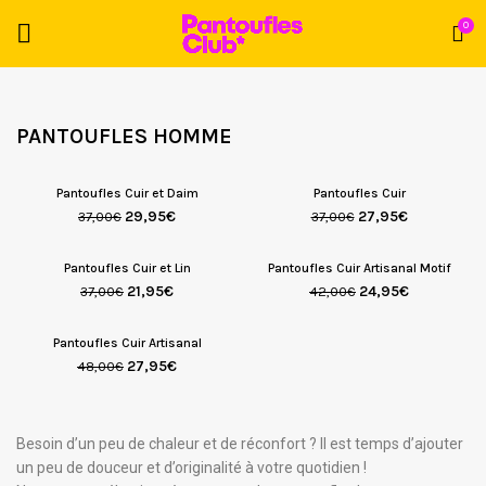
0
PANTOUFLES HOMME
Pantoufles Cuir et Daim
Pantoufles Cuir
29,95
€
27,95
€
37,00
€
37,00
€
Pantoufles Cuir et Lin
Pantoufles Cuir Artisanal Motif
21,95
€
24,95
€
37,00
€
42,00
€
Pantoufles Cuir Artisanal
27,95
€
48,00
€
Besoin d’un peu de chaleur et de réconfort ? Il est temps d’ajouter
un peu de douceur et d’originalité à votre quotidien !