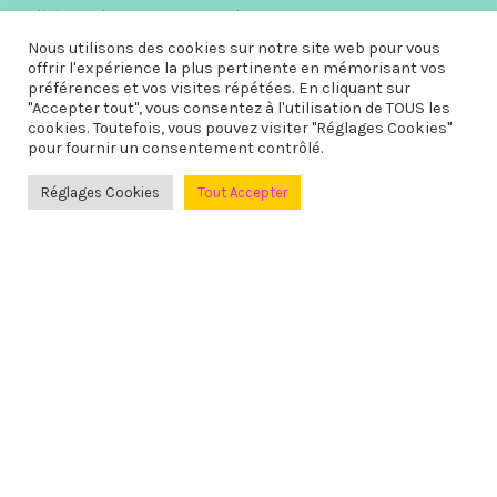
Politique de Retour et Remboursement
Nous utilisons des cookies sur notre site web pour vous
Politique de Confidentialité
offrir l'expérience la plus pertinente en mémorisant vos
Conditions Générales de Vente
préférences et vos visites répétées. En cliquant sur
"Accepter tout", vous consentez à l'utilisation de TOUS les
cookies. Toutefois, vous pouvez visiter "Réglages Cookies"
LIENS UTILES
pour fournir un consentement contrôlé.
Réglages Cookies
Tout Accepter
FAQ
Suivi de Colis
Nous Contacter
SERVICE CLIENT
N’hésitez pas à nous contacter et vous recevrez une réponse en
moins de 24h du lundi au vendredi de 9h00 à 17h.
Par email :
cliquez ici
Nous prenons soins de nos claquettes, mais encore plus de nos