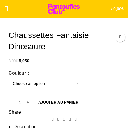
/
0,00
€
Chaussettes Fantaisie
SOLDE
Dinosaure
5,95
€
8,00
€
Couleur
AJOUTER AU PANIER
Share
Description