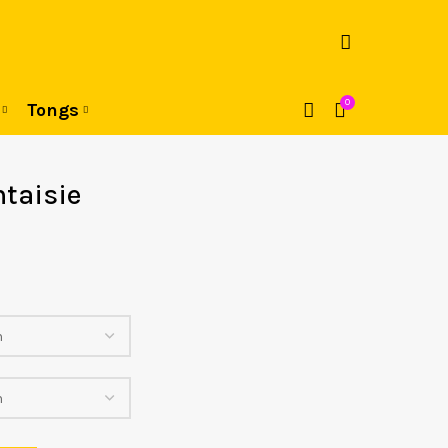
0
Tongs
taisie