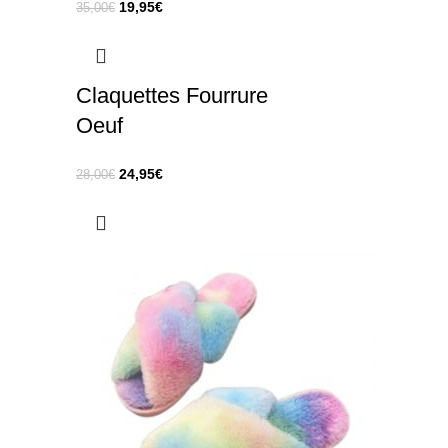
19,95
€
35,00
€
Claquettes Fourrure
Oeuf
24,95
€
28,00
€