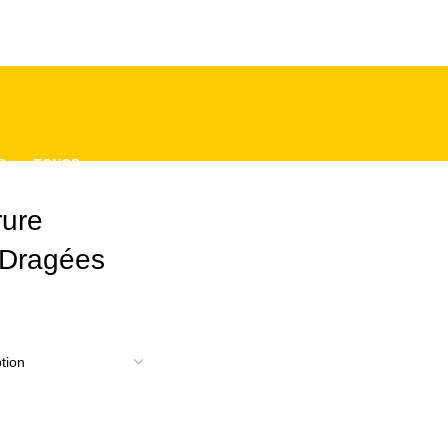
S
TONGS
rure
 Dragées