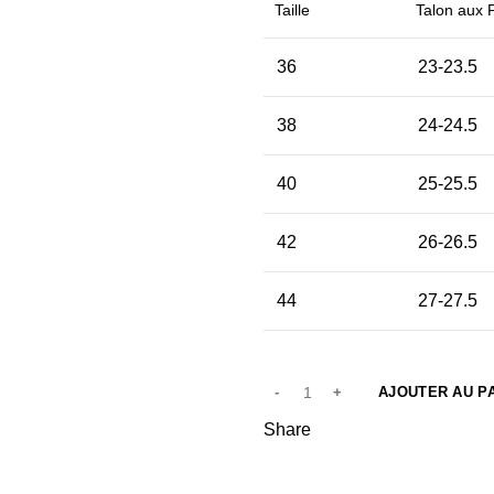
Taille
Talon aux 
36
23-23.5
38
24-24.5
40
25-25.5
42
26-26.5
44
27-27.5
AJOUTER AU P
Share