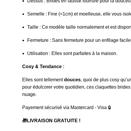
Dessus : Brides en fausse fourrure pour la douceu
Semelle : Fine (<1cm) et moelleuse, elle vous isole
Taille :
Ce modèle
taille normalement et est
dispon
Fermeture : Sans fermeture pour un enfilage facile 
Utilisation : Elles sont parfaites à la maison.
Cosy & Tendance :
Elles sont tellement
douces
, quoi de plus cosy qu’u
pour édulcorer votre quotidien, ces claquettes bride
nuage.
Payement sécurisé via Mastercard - Visa 🔒
🎁
LIVRAISON GRATUITE !