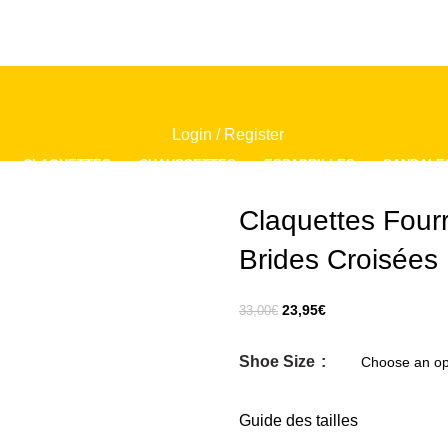
Login / Register
CLAQUETTES
CHAUSSETTES
ESPADRILLES
SANDALE
Claquettes Four
0
Brides Croisées
0
23,95
€
33,00
€
Shoe Size
Guide des tailles