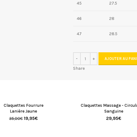
45
27.5
46
28
47
28.5
AJOUTER AU PAN
Share
Claquettes Fourrure
Claquettes Massage - Circul
Lanière Jaune
Sanguine
19,95
€
29,95
€
35,00
€