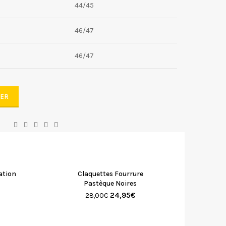
44/45
46/47
46/47
IER
ation
Claquettes Fourrure
Pastèque Noires
24,95
€
28,00
€