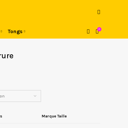
0
Tongs
rure
ds
Marque Taille