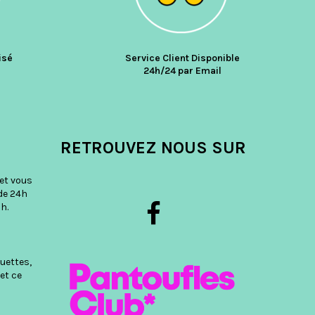
isé
Service Client Disponible
24h/24 par Email
RETROUVEZ NOUS SUR
et vous
de 24h
h.
uettes,
et ce