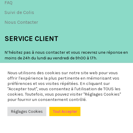
FAQ
Suivi de Colis
Nous Contacter
SERVICE CLIENT
N’hésitez pas à nous contacter et vous recevrez une réponse en
moins de 24h du lundi au vendredi de 9h00 à 17h.
Par email :
cliquez ici
Nous utilisons des cookies sur notre site web pour vous
offrir l'expérience la plus pertinente en mémorisant vos
Nous prenons soins de nos claquettes, mais encore plus de nos
préférences et vos visites répétées. En cliquant sur
clients et ce n’est pas rien.
"Accepter tout", vous consentez à l'utilisation de TOUS les
cookies. Toutefois, vous pouvez visiter "Réglages Cookies"
pour fournir un consentement contrôlé.
RETROUVEZ NOUS SUR
Réglages Cookies
Tout Accepter