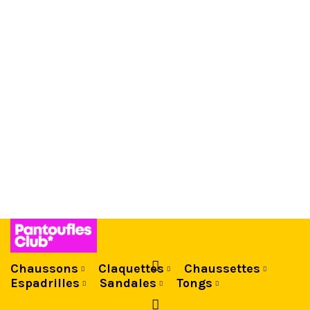
ADD ANYTHING HERE OR JUST REMOVE IT…
Chaussons
Claquettes
Chaussettes
Espadrilles
Sandales
Tongs