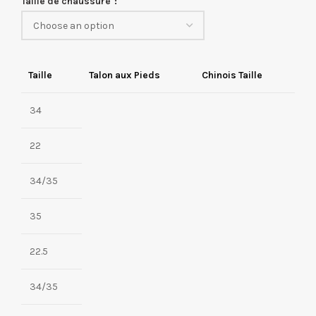
Taille de chaussure
Taille
Talon aux Pieds
Chinois Taille
34
22
34/35
35
22.5
34/35