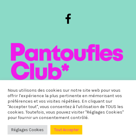
Nous utilisons des cookies sur notre site web pour vous
offrir l'expérience la plus pertinente en mémorisant vos
préférences et vos visites répétées. En cliquant sur
"Accepter tout", vous consentez à l'utilisation de TOUS les
cookies. Toutefois, vous pouvez visiter "Réglages Cookies"
Copyright © 2022. Pantoufles-club.com® | Site Web réalisé par
pour fournir un consentement contrôlé.
Tintin Express
Réglages Cookies
Tout Accepter