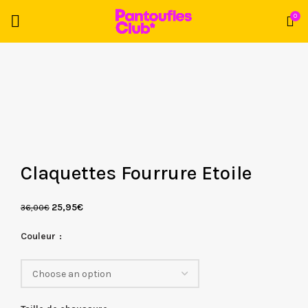
0
Claquettes Fourrure Etoile
25,95
€
36,00
€
Couleur