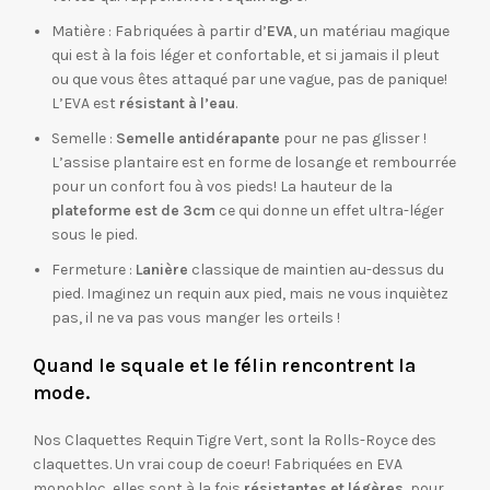
Matière : Fabriquées à partir d’
EVA
, un matériau magique
qui est à la fois léger et confortable, et si jamais il pleut
ou que vous êtes attaqué par une vague, pas de panique!
L’EVA est
résistant à l’eau
.
Semelle :
Semelle antidérapante
pour ne pas glisser !
L’assise plantaire est en forme de losange et rembourrée
pour un confort fou à vos pieds! La hauteur de la
plateforme est de 3cm
ce qui donne un effet ultra-léger
sous le pied.
Fermeture :
Lanière
classique de maintien au-dessus du
pied. Imaginez un requin aux pied, mais ne vous inquiètez
pas, il ne va pas vous manger les orteils !
Quand le squale et le f
é
lin rencontrent la
mode.
Nos Claquettes Requin Tigre Vert, sont la Rolls-Royce des
claquettes. Un vrai coup de coeur! Fabriquées en EVA
monobloc, elles sont à la fois
résistantes et légères
, pour