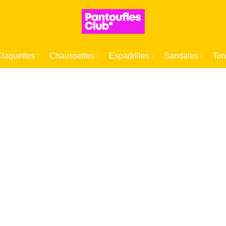
laquettes
Chaussettes
Espadrilles
Sandales
Ton