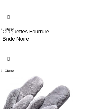
Close
Claquettes Fourrure
SOLDE
Bride Noire
Close
SOLDE