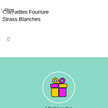
Close
Claquettes Fourrure
SOLDE
Strass Blanches