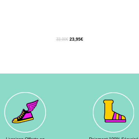
23,95
€
33,00
€