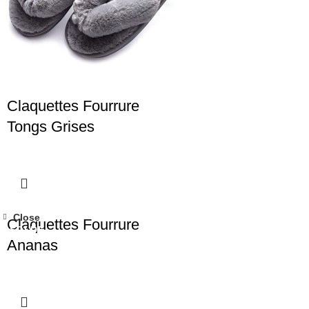
Claquettes Fourrure
Tongs Grises
Close
Claquettes Fourrure
SOLDE
Ananas