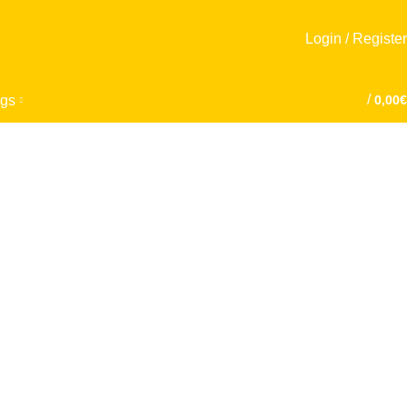
Login / Register
/
gs
0,00
€