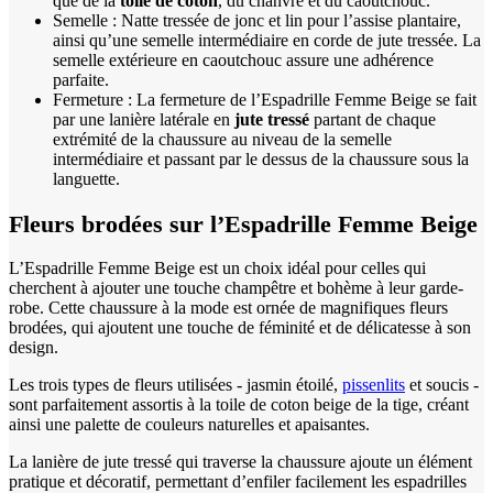
que de la
toile de coton
, du chanvre et du caoutchouc.
Semelle : Natte tressée de jonc et lin pour l’assise plantaire,
ainsi qu’une semelle intermédiaire en corde de jute tressée. La
semelle extérieure en caoutchouc assure une adhérence
parfaite.
Fermeture : La fermeture de l’Espadrille Femme Beige se fait
par une lanière latérale en
jute tressé
partant de chaque
extrémité de la chaussure au niveau de la semelle
intermédiaire et passant par le dessus de la chaussure sous la
languette.
Fleurs brodées sur l’Espadrille Femme Beige
L’Espadrille Femme Beige est un choix idéal pour celles qui
cherchent à ajouter une touche champêtre et bohème à leur garde-
robe. Cette chaussure à la mode est ornée de magnifiques fleurs
brodées, qui ajoutent une touche de féminité et de délicatesse à son
design.
Les trois types de fleurs utilisées - jasmin étoilé,
pissenlits
et soucis -
sont parfaitement assortis à la toile de coton beige de la tige, créant
ainsi une palette de couleurs naturelles et apaisantes.
La lanière de jute tressé qui traverse la chaussure ajoute un élément
pratique et décoratif, permettant d’enfiler facilement les espadrilles