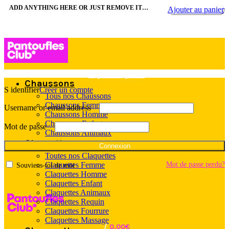
ADD ANYTHING HERE OR JUST REMOVE IT…
Ajouter au panier
Ajouter au panier
Ajouter au panier
Ajouter au panier
Ajouter au panier
Ajouter au panier
Ajouter au panier
Ajouter au panier
Login / Register
Chaussons
S identifier
Créer un compte
Tous nos Chaussons
Chaussons Femme
Username or email address
Chaussons Homme
Chaussons Enfant
Mot de passe
Chaussons Animaux
Claquettes
Connexion
Toutes nos Claquettes
Mot de passe perdu?
Claquettes Femme
Souviens-toi de moi
Claquettes Homme
Claquettes Enfant
Claquettes Animaux
Claquettes Requin
Claquettes Fourrure
Claquettes Massage
/
0,00
€