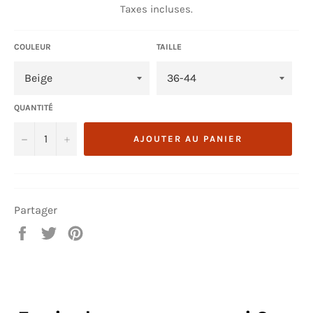
Taxes incluses.
COULEUR
TAILLE
QUANTITÉ
−
+
AJOUTER AU PANIER
Partager
Partager
Tweeter
Épingler
sur
sur
sur
Facebook
Twitter
Pinterest