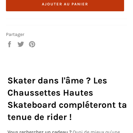
AJOUTER AU PANIER
Partager
Partager
Tweeter
Épingler
sur
sur
sur
Facebook
Twitter
Pinterest
Skater dans l'âme ? Les
Chaussettes Hautes
Skateboard compléteront ta
tenue de rider !
Vous recherchez un cadeau ?
Quoi de mieux qu'une