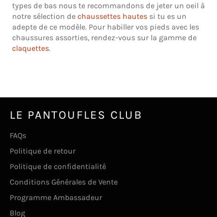
types de bas nous te recommandons de jeter un oeil à
notre sélection de
chaussettes hautes
si tu es un
adepte de ce modèle. Pour habiller vos pieds avec les
chaussures assorties, rendez-vous sur la gamme de
claquettes
.
LE PANTOUFLES CLUB
FAQs
Politique de retour
Politique de confidentialité
Conditions Générales de Vente
Programme Ambassadeur
Blog