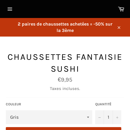
Passer
Pa
au
Navigation
contenu
2 paires de chaussettes achetées = -50% sur
la 3ème
Close
CHAUSSETTES FANTAISIE
SUSHI
Prix
€9,95
régulier
Taxes incluses.
COULEUR
QUANTITÉ
�?
+
�