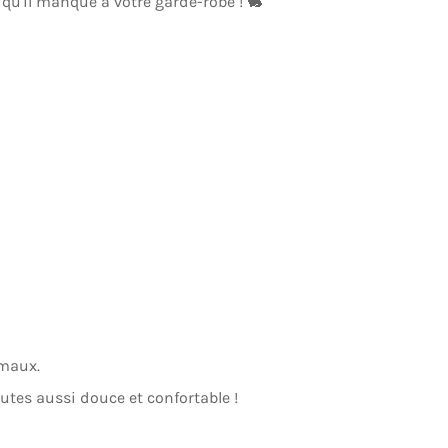
 qu'il manque à votre garde-robe ! 🐇
imaux.
toutes aussi douce et confortable !