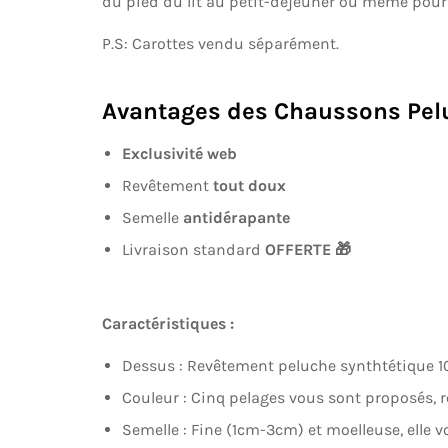
du pied du lit au petit-déjeuner ou même pour c
P.S: Carottes vendu séparément.
Avantages des Chaussons Pelu
Exclusivité web
Revêtement
tout
doux
Semelle
antidérapante
Livraison standard
OFFERTE 🎁
Caractéristiques :
Dessus : Revêtement peluche synthtétique 1
Couleur : Cinq pelages vous sont proposés, rose
Semelle :
Fine (1cm-3cm) et moelleuse, elle vo