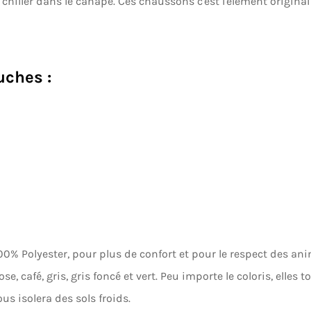
hiller dans le canapé. Ces chaussons c'est l'élément original
ches :
00% Polyester, p
our plus de confort et pour le respect des an
, café, gris, gris foncé et vert. Peu importe le coloris, elles 
us isolera des sols froids.