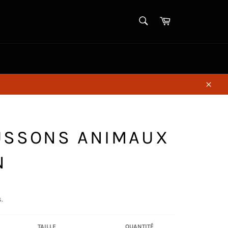
RECHERCHE
Panier
Recherche
Close
USSONS ANIMAUX
N
.
TAILLE
QUANTITÉ