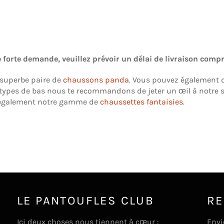
 forte demande, veuillez prévoir un délai de livraison compr
 superbe paire de
chaussons panda
. Vous pouvez également d
 types de bas nous te recommandons de jeter un œil à notre 
z également notre gamme de
chaussettes fantaisies
.
LE PANTOUFLES CLUB
RE
Ici deux choses nous tiennent à cœur :
Envi