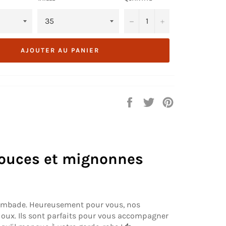
−
+
AJOUTER AU PANIER
Partager
Tweeter
Épingler
sur
sur
sur
Facebook
Twitter
Pinterest
douces et mignonnes
l gambade. Heureusement pour vous, nos
doux. Ils sont parfaits pour vous accompagner