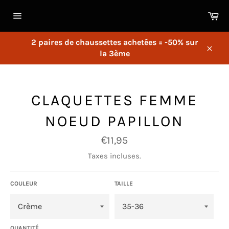
Passer
Pa
au
Navigation
contenu
2 paires de chaussettes achetées = -50% sur
la 3ème
Close
CLAQUETTES FEMME
NOEUD PAPILLON
Prix
€11,95
régulier
Taxes incluses.
COULEUR
TAILLE
QUANTITÉ