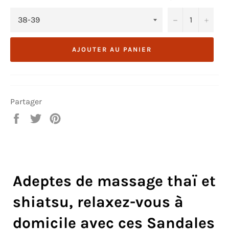
−
+
AJOUTER AU PANIER
Partager
Partager
Tweeter
Épingler
sur
sur
sur
Facebook
Twitter
Pinterest
Adeptes de massage thaï et
shiatsu, relaxez-vous à
domicile avec ces Sandales