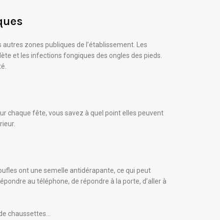
iques
es autres zones publiques de l’établissement. Les
te et les infections fongiques des ongles des pieds.
té.
ur chaque fête, vous savez à quel point elles peuvent
rieur.
toufles ont une semelle antidérapante, ce qui peut
ondre au téléphone, de répondre à la porte, d’aller à
 de chaussettes…