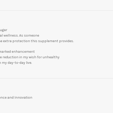
Sugar
al wellness. As someone
the extra protection this supplement provides.
 a marked enhancement
e reduction in my wish for unhealthy
 my day-to-day live.
lence and Innovation