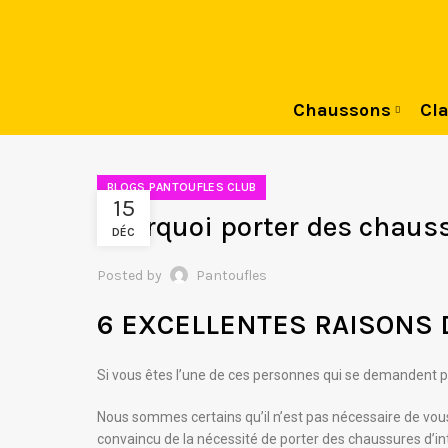
Chaussons
Cla
BLOGS PANTOUFLES CLUB
15
Pourquoi porter des chaus
DÉC
Posted by
Pantoufles
6 EXCELLENTES RAISONS 
Si vous êtes l’une de ces personnes qui se demandent po
Nous sommes certains qu’il n’est pas nécessaire de vous
convaincu de la nécessité de porter des chaussures d’int