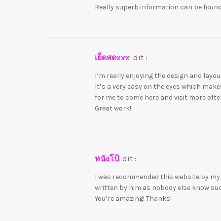
Really superb information can be found
เย็ดสดxxx
dit :
I’m really enjoying the design and layout
It’s a very easy on the eyes which mak
for me to come here and visit more ofte
Great work!
หนังโป้
dit :
I was recommended this website by my c
written by him as nobody else know su
You’re amazing! Thanks!