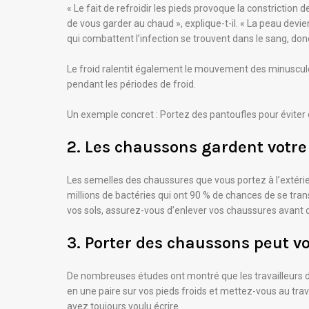
« Le fait de refroidir les pieds provoque la constriction
de vous garder au chaud », explique-t-il. « La peau devien
qui combattent l’infection se trouvent dans le sang, donc
Le froid ralentit également le mouvement des minuscule
pendant les périodes de froid.
Un exemple concret : Portez des pantoufles pour éviter
2. Les chaussons gardent votr
Les semelles des chaussures que vous portez à l’extérieu
millions de bactéries qui ont 90 % de chances de se tran
vos sols, assurez-vous d’enlever vos chaussures avant d
3. Porter des chaussons peut v
De nombreuses études ont montré que les travailleurs dé
en une paire sur vos pieds froids et mettez-vous au tra
avez toujours voulu écrire.