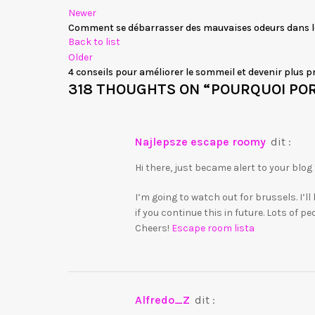
Newer
Comment se débarrasser des mauvaises odeurs dans l
Back to list
Older
4 conseils pour améliorer le sommeil et devenir plus p
318 THOUGHTS ON “
POURQUOI PO
najlepsze escape roomy
dit :
Hi there, just became alert to your blog
I’m going to watch out for brussels. I’ll
if you continue this in future. Lots of pe
Cheers!
Escape room lista
Alfredo_Z
dit :