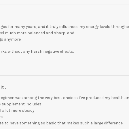
es for many years, and it truly influenced my energy levels througho
y feel much more balanced and sharp, and
ags anymore!
works without any harsh negative effects.
it :
regimen was among the very best choices I’ve produced my health an
his supplement includes
el a lot more steady
ve
ves to have something so basic that makes such a large difference!