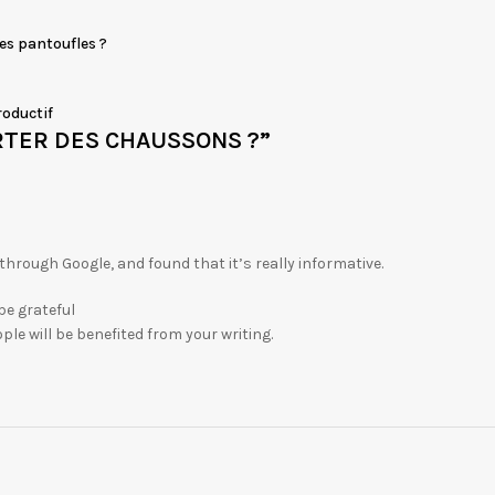
es pantoufles ?
roductif
RTER DES CHAUSSONS ?
”
 through Google, and found that it’s really informative.
 be grateful
ople will be benefited from your writing.