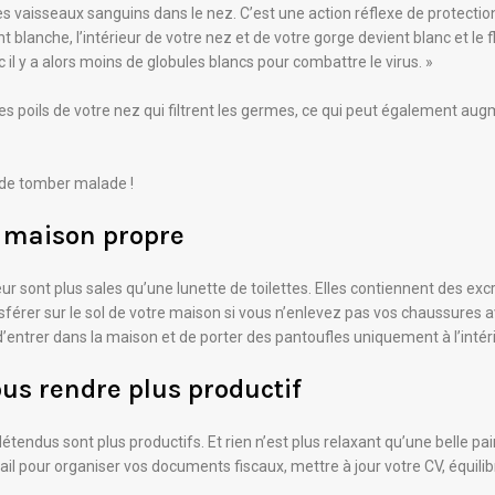
 des vaisseaux sanguins dans le nez. C’est une action réflexe de protectio
t blanche, l’intérieur de votre nez et de votre gorge devient blanc et le 
 il y a alors moins de globules blancs pour combattre le virus. »
s poils de votre nez qui filtrent les germes, ce qui peut également au
 de tomber malade !
e maison propre
r sont plus sales qu’une lunette de toilettes. Elles contiennent des excr
sférer sur le sol de votre maison si vous n’enlevez pas vos chaussures a
’entrer dans la maison et de porter des pantoufles uniquement à l’intéri
ous rendre plus productif
tendus sont plus productifs. Et rien n’est plus relaxant qu’une belle p
vail pour organiser vos documents fiscaux, mettre à jour votre CV, équ