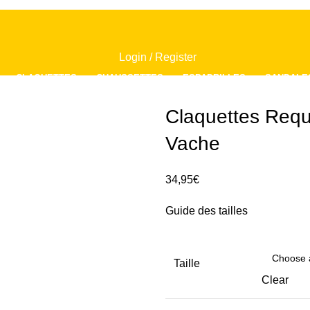
Login / Register
CLAQUETTES
CHAUSSETTES
ESPADRILLES
SANDALE
Claquettes Requ
/
0,00
€
Vache
/
0,00
€
34,95
€
Guide des tailles
Taille
Clear