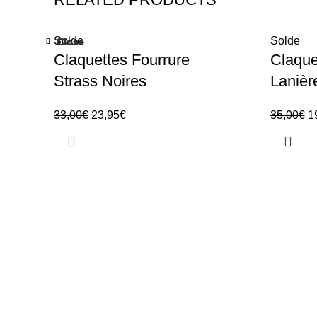
Solde
Solde
Close
Close
Close
Close
Close
Close
Close
Close
Claquettes Fourrure
Claque
Strass Noires
Lanièr
33,00
€
23,95
€
35,00
€
1