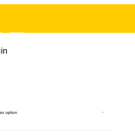
S
TONGS
in