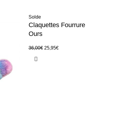
Solde
Solde
Claquettes Fourrure
Claq
Ours
Past
36,00
€
25,95
€
28,00