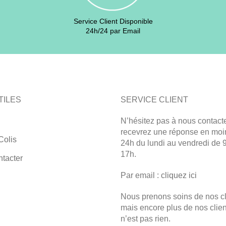
Service Client Disponible
24h/24 par Email
TILES
SERVICE CLIENT
N’hésitez pas à nous contacte
recevrez une réponse en moi
Colis
24h du lundi au vendredi de 
17h.
tacter
Par email :
cliquez ici
Nous prenons soins de nos cl
mais encore plus de nos clien
n’est pas rien.