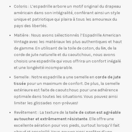
Coloris : L’espadrille arbore un motif original du drapeau
américain dans son intégralité, conférant ainsi un style
unique et patriotique qui plaira à tous les amoureux du
pays des libertés.
Matière : Nous avons sélectionnés l’Espadrille American
Vintage avec les matériaux les plus authentiques et haut
de gamme. En utilisant de la toile de coton, du
lin
, de la
corde de jute naturelle et du caoutchouc, nous avons
choisis une espadrille qui vous offrira un confort inégalé
et une longévité incomparable.
Semelle : Notre espadrille a une semelle en
corde de jute
tissée
pour un maximum de confort. De plus, la semelle
extérieure est faite de caoutchouc pour une adhérence
optimale dans toutes les situations. Vous pouvez ainsi
limiter les glissades non-prévues!
Revêtement : La texture de la
toile de coton est agréable
au toucher et extrêmement résistante
. Elle offre une
excellente aération pour vos pieds, surtout lorsqu’il fait
chaud et ensoleillé. Vous pouvez ainsi profiter d’une